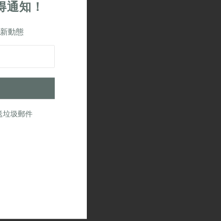
得通知！
材料負責，也不對任何此類
本網站連結的第三方資訊、
新動態
任何問題或意見應向這些網
本網站獲得的資訊而造成或
及本網站所包含的資訊和材
送垃圾郵件
或保證，包括但不限於對網
定用途適用性的暗示保證，
新的，網站沒有缺陷或任何
站相關的任何設備和/或
慈菴不對因以下原因引起的