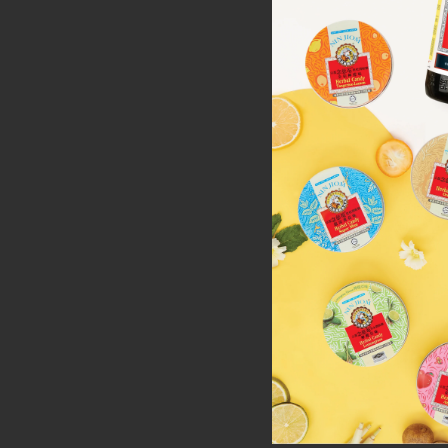
本網站可能包含指向其他
網站中包含的或通過任何
產品或服務的引用，都不
站的運營商提出。
免責聲明
本網站中的材料可能包含
引起的任何損失或損害概
料可隨時更改，恕不另行
無擔保
本網站和網站內容按「原
站或其內容的擁有權或免
並明確否認任何陳述和保
缺陷將得到補救。您同意
軟體的所有必要服務或維
任何損害負責或承擔責任，