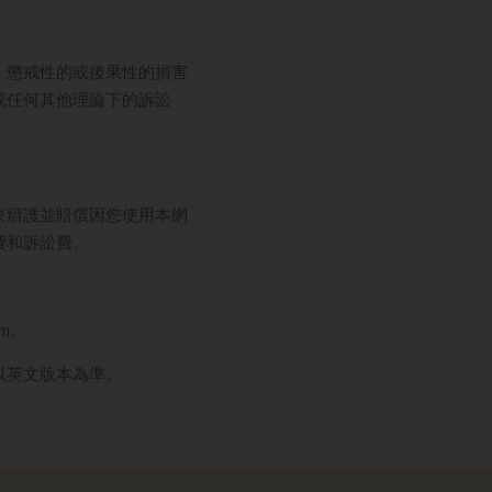
、懲戒性的或後果性的損害
或任何其他理論下的訴訟
東辯護並賠償因您使用本網
費和訴訟費。
om
。
以英文版本為準。