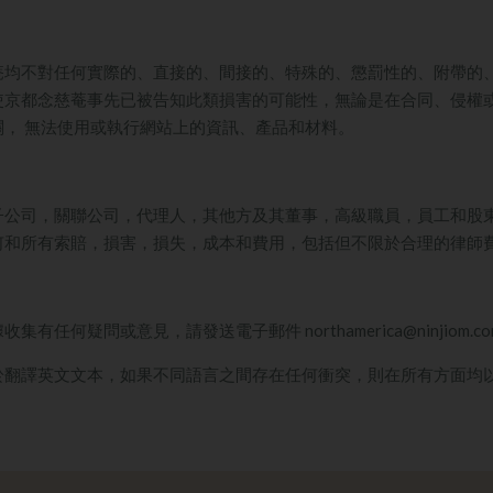
菴均不對任何實際的、直接的、間接的、特殊的、懲罰性的、附帶的
使京都念慈菴事先已被告知此類損害的可能性，無論是在合同、侵權
， 無法使用或執行網站上的資訊、產品和材料。
子公司，關聯公司，代理人，其他方及其董事，高級職員，員工和股
何和所有索賠，損害，損失，成本和費用，包括但不限於合理的律師
據收集有任何疑問或意見，請發送電子郵件
northamerica@ninjiom.c
於翻譯英文文本，如果不同語言之間存在任何衝突，則在所有方面均