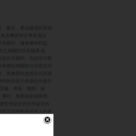
計、概念、產品建議和其他
視為非機密和非專有資訊，
所有權利，擁有權和利益。
與之相關的任何補償;或
三方的任何權利，包括但不限
與本網站相關的任何提交內
容，而無需向您或任何其他
材料的內容不承擔任何責任
、淫穢、辱駡、醜聞、煽
、專利、商業秘密或商標;
續對您提交的任何提交內
類資訊或材料的任何人的身