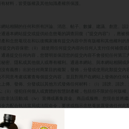
所有材料，皆受版權及其他知識產權所保護。
本網站
相關的任何和所有評論、消息、帖子、數據、建議、創意、設
於通過本網站提交或提供給
念慈菴
的調查回復（“提交內容”），應被
財產和
念慈菴
現在和以後獨家擁有提交內容中所有版權和其他權利的
何提交內容保密;（ii） 就使用任何提交內容向任何人支付任何補償或
內容。通過提交任何內容，您聲明並保證您的提交內容不會侵犯任何第
業秘密、隱私或其他個人或專有權利。通過本網站、與本網站相關或
但沒有義務）出於任何商業目的複製，發佈，分發或使用此類提交內
也不同意考慮或審查每個提交內容，並且對用戶在網站上發佈的任何
上傳、發佈、分發或以其他方式發佈任何材料：（i） 誹謗、誹謗
;（ii） 侵犯任何個人或實體的智慧財產權，包括但不限於任何版權
或鼓吹非法活動;或 （iv） 宣傳或募集資金、商品或服務。您
現在並將繼
將全力配合執法當局或法院命令，要求或指示
念慈菴
披露發佈任何此