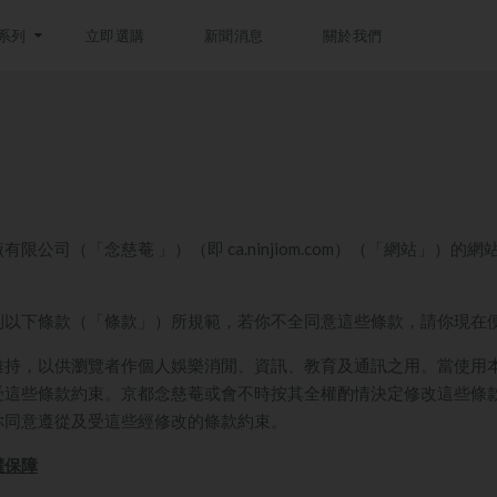
系列
立即選購
新聞消息
關於我們
廠有限公司
（「
念慈菴 」）（即
ca.ninjiom.com
）（「網站」）的網
到以下條款（「條款」）所規範，若你不全同意這些條款，請你現在
維持，以供瀏覽者作個人娛樂消閒、資訊、教育及通訊之用。當使用
受這些條款約束。京都念慈菴或會不時按其全權酌情決定修改這些條
你同意遵從及受這些經修改的條款約束。
權保障