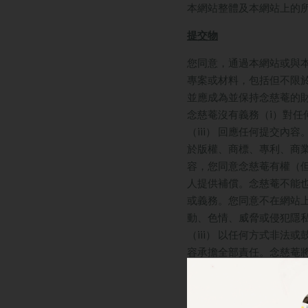
本網站整體及本網站上的
提交物
您同意，通過本網站或與
專案或材料，包括但不限
並應成為並保持
念慈菴
的
念慈菴沒有義務（i）對任
（iii） 回應任何提交
於版權、商標、專利、商
容，您同意
念慈菴
有權（
人提供補償。
念慈菴
不能
或義務。您同意不在網站上
動、色情、威脅或侵犯隱私
（iii） 以任何方式非法
容承擔全部責任。
念慈菴
份。
連結